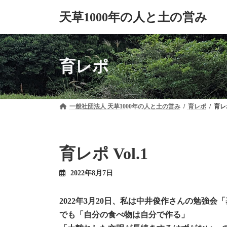
コ
ナ
天草1000年の人と土の営み
ン
ビ
テ
ゲ
ン
ー
ツ
シ
へ
ョ
育レポ
ス
ン
キ
に
ッ
移
プ
動
一般社団法人 天草1000年の人と土の営み
育レポ
育レポ
育レポ Vol.1
2022年8月7日
2022年3月20日、私は中井俊作さんの勉強
でも「自分の食べ物は自分で作る」