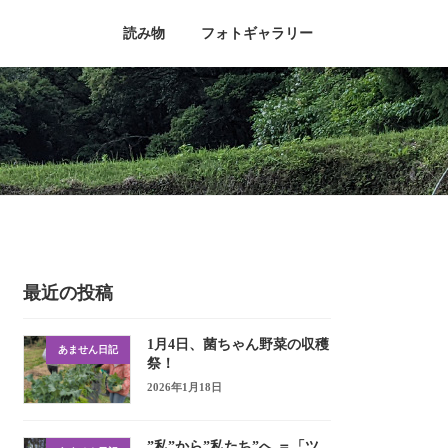
読み物
フォトギャラリー
最近の投稿
1月4日、菌ちゃん野菜の収穫
あません日記
祭！
2026年1月18日
”私”から”私たち”へ ＝「ツ