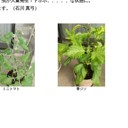
、虫が大量発生！トホホ、、、、、な状態に。
す。（石川 真弓）
青ジソ
ミニトマト