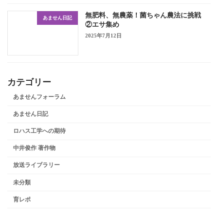
無肥料、無農薬！菌ちゃん農法に挑戦
あません日記
②エサ集め
2025年7月12日
カテゴリー
あませんフォーラム
あません日記
ロハス工学への期待
中井俊作 著作物
放送ライブラリー
未分類
育レポ